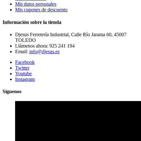
Mis datos personales
Mis cupones de descuento
Información sobre la tienda
Djesus Ferretería Industrial, Calle Río Jarama 60, 45007
TOLEDO
Llámenos ahora:
925 241 194
Email:
info@djesus.es
Facebook
Twitter
Youtube
Instagram
Síguenos