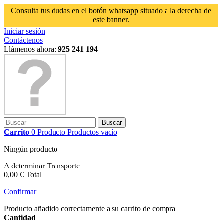
Consulta tus dudas en el botón whatsapp situado a la derecha de
este banner.
Iniciar sesión
Contáctenos
Llámenos ahora:
925 241 194
Buscar
Carrito
0
Producto
Productos
vacío
Ningún producto
A determinar
Transporte
0,00 €
Total
Confirmar
Producto añadido correctamente a su carrito de compra
Cantidad