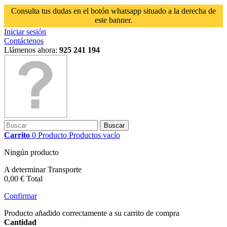
Consulta tus dudas en el botón whatsapp situado a la derecha de
este banner.
Iniciar sesión
Contáctenos
Llámenos ahora:
925 241 194
Buscar
Carrito
0
Producto
Productos
vacío
Ningún producto
A determinar
Transporte
0,00 €
Total
Confirmar
Producto añadido correctamente a su carrito de compra
Cantidad